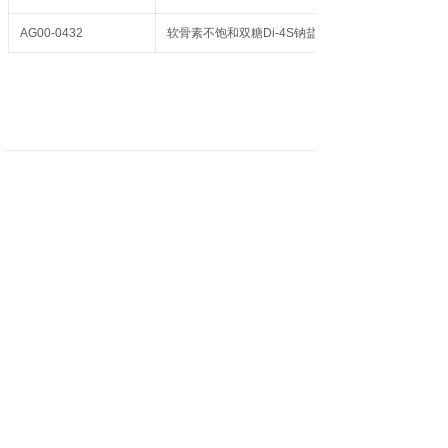
AG00-0432
软骨素不饱和双糖Di-4S钠盐