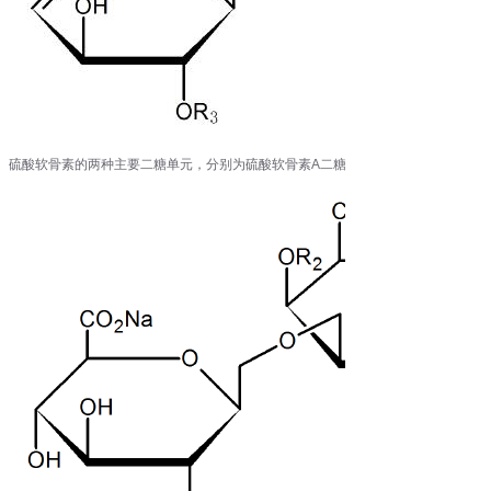
硫酸软骨素的两种主要二糖单元，分别为硫酸软骨素A二糖和硫酸软骨素C二糖。