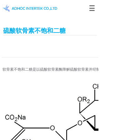
硫酸软骨素不饱和二糖
软骨素不饱和二糖是以硫酸软骨素酶降解硫酸软骨素并经制备液相纯化而得的，可